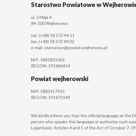
Starostwo Powiatowe w Wejherowi
ul. 3 Maja 4
84-200 Wejherowo
tel.: (+48) 58 572 94 11
fax: (+48) 58 572 94 02
e-mail:
starostwo@powiat.wejherowo.pl
NIP: 5881831062
REGON: 191686414
Powiat wejherowski
NIP: 5882417933
REGON: 191675149
We kindly inform you that the official language at the Di
person who speaks this language or authorize such a pe
Legal basis: Articles 4 and 5 of the Act of October 7, 1