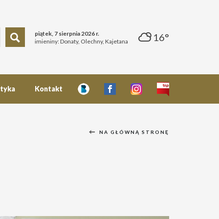
piątek, 7 sierpnia 2026 r.
16°
imieniny: Donaty, Olechny, Kajetana
styka
Kontakt
NA GŁÓWNĄ STRONĘ