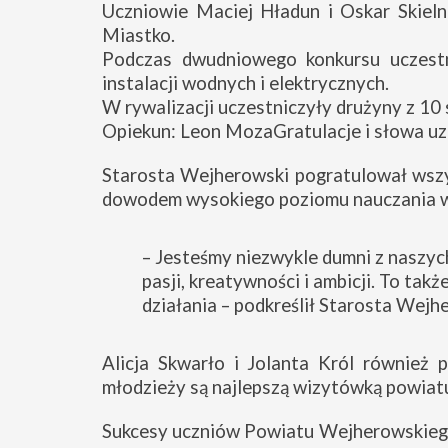
Uczniowie Maciej Hładun i Oskar Skiel
Miastko.
Podczas dwudniowego konkursu uczestni
instalacji wodnych i elektrycznych.
W rywalizacji uczestniczyły drużyny z 10 s
Opiekun: Leon MozaGratulacje i słowa uz
Starosta Wejherowski pogratulował wszyst
dowodem wysokiego poziomu nauczania w s
– Jesteśmy niezwykle dumni z naszych
pasji, kreatywności i ambicji. To takż
działania – podkreślił Starosta Wejh
Alicja Skwarło i Jolanta Król również p
młodzieży są najlepszą wizytówką powiatu 
Sukcesy uczniów Powiatu Wejherowskiego