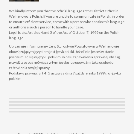
We kindly inform you that the official language at the District Office in
Wejherowo is Polish. If you are unable to communicate in Polish, in order
to ensure efficient service, come with a person who speaks this language
or authorize such a person to handle your case.
Legal basis: Articles 4 and 5 of the Act of October 7, 1999 on the Polish
language
Uprzejmie informujemy, że w Starostwie Powiatowym w Wejherowie
obowiązującym językiem jest język polski. Jeżeli nie jesteś w stanie
porozumieć się w języku polskim, w celu zapewnienia sprawnej obsługi,
przyjdź z osobą mówiącą w tym języku lub upoważnij taką osobę do
załatwienia twojej sprawy.
Podstawa prawna : art 4 i 5 ustawy z dnia 7 października 1999 r. o języku
polskim