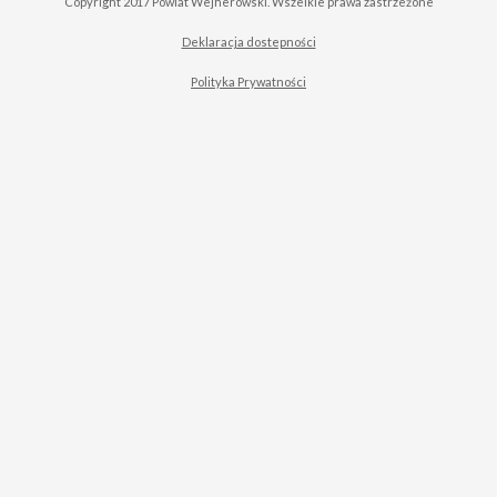
Copyright 2017 Powiat Wejherowski. Wszelkie prawa zastrzeżone
Deklaracja dostepności
Polityka Prywatności