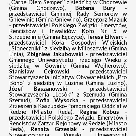
,,Carpe Diem Semper’’ z siedzibą w Choczewie
(Gmina Choczewo),
Bożena Bury
-
przedstawiciel Gminnej Rady Seniorów w
Gniewinie (Gmina Gniewino),
Grzegorz Maziuk
- przedstawiciel Polskiego Związku Emerytów,
Rencistów i Inwalidów Koło Nr 5 w
Strzebielinie (Gmina Łęczyce),
Teresa Ellwart
-
przedstawiciel Koła Gospodyń Wiejskich
,,Słoneczniki’’ z siedzibą w Miłoszewie (Gmina
Linia),
Zbigniew Jakubowski
- przedstawiciel
Gminnego Uniwersytetu Trzeciego Wieku z
siedzibą w Gowinie (Gmina Wejherowo),
Stanisław Cejrowski
- przedstawiciel
Stowarzyszenia Inicjatyw Obywatelskich „Pro
Bono” z siedzibą w Luzinie (Gmina Luzino),
Józef Baszanowski
- przedstawiciel
Stowarzyszenia ,,Lesôk’’ z Szemuda (Gmina
Szemud),
Zofia Wysocka
- przedstawiciel
Zrzeszenia Kaszubsko-Pomorskiego Oddział w
Redzie (Miasto Reda),
Regina Kobus
-
przedstawiciel Polskiego Związku Emerytów i
Rencistów Zarząd Rejonowy w Redzie (Miasto
Reda),
Renata Grzesiak
- przedstawiciel
Stowarzyszenia Rumski Uniwersytet