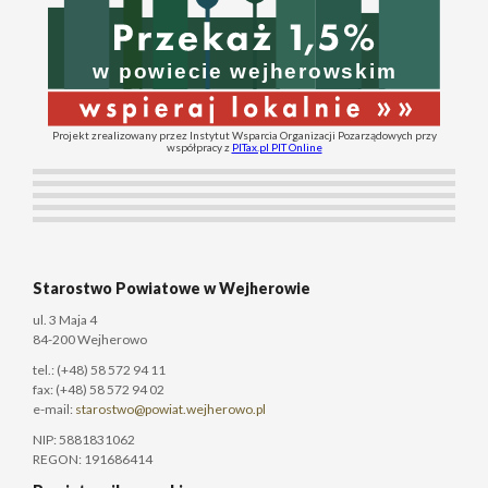
Projekt zrealizowany przez Instytut Wsparcia Organizacji Pozarządowych przy
współpracy z
PITax.pl PIT Online
Starostwo Powiatowe w Wejherowie
ul. 3 Maja 4
84-200 Wejherowo
tel.: (+48) 58 572 94 11
fax: (+48) 58 572 94 02
e-mail:
starostwo@powiat.wejherowo.pl
NIP: 5881831062
REGON: 191686414