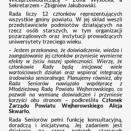
Sekretarzem – Zbigniew Jakubowski.
Rada liczy 12 członków reprezentujących
wszystkie gminy powiatu. W jej skład weszli
przedstawiciele podmiotów działających na
rzecz osób starszych, w tym organizacji
pozarządowych oraz instytucji prowadzących
uniwersytety trzeciego wieku.
–
Jestem przekonana, że doświadczenie, wiedza i
zaangażowanie jej członków przyniesie wymierne
efekty w życiu naszej społeczności. Wierzę, że
członkowie Rady będą inicjować wiele
wartościowych działań oraz wspierać integrację
środowiska senioralnego. Planujemy również, aby
Rada Seniorów nawiązała współpracę z
Młodzieżową Radą Powiatu Wejherowskiego, co
pozwoli na wymianę doświadczeń i przyniesie
korzyści obu stronom
– podkreśliła
Członek
Zarządu Powiatu Wejherowskiego Alicja
Skwarło.
Rada Seniorów pełni funkcję konsultacyjną,
doradczą i inicjatywną. Jej zadaniem jest
działanie na rzecz potrzeb starszych