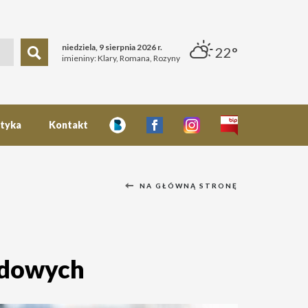
niedziela, 9 sierpnia 2026 r.
22°
imieniny: Klary, Romana, Rozyny
styka
Kontakt
NA GŁÓWNĄ STRONĘ
ądowych