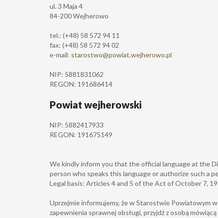
ul. 3 Maja 4
84-200 Wejherowo
tel.: (+48) 58 572 94 11
fax: (+48) 58 572 94 02
e-mail:
starostwo@powiat.wejherowo.pl
NIP: 5881831062
REGON: 191686414
Powiat wejherowski
NIP: 5882417933
REGON: 191675149
We kindly inform you that the official language at the Di
person who speaks this language or authorize such a pe
Legal basis: Articles 4 and 5 of the Act of October 7, 1
Uprzejmie informujemy, że w Starostwie Powiatowym w We
zapewnienia sprawnej obsługi, przyjdź z osobą mówiącą 